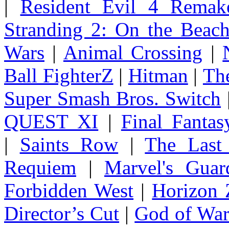
|
Resident Evil 4 Remak
Stranding 2: On the Beac
Wars
|
Animal Crossing
|
Ball FighterZ
|
Hitman
|
The
Super Smash Bros. Switch
QUEST XI
|
Final Fanta
|
Saints Row
|
The Last
Requiem
|
Marvel's Guar
Forbidden West
|
Horizon
Director’s Cut
|
God of Wa