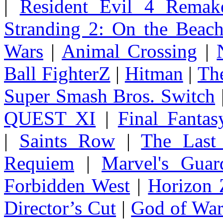
|
Resident Evil 4 Remak
Stranding 2: On the Beac
Wars
|
Animal Crossing
|
Ball FighterZ
|
Hitman
|
The
Super Smash Bros. Switch
QUEST XI
|
Final Fanta
|
Saints Row
|
The Last
Requiem
|
Marvel's Guar
Forbidden West
|
Horizon
Director’s Cut
|
God of Wa