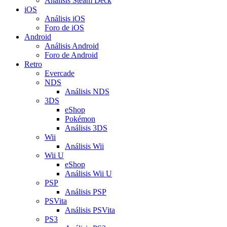
Análisis Steam Deck
iOS
Análisis iOS
Foro de iOS
Android
Análisis Android
Foro de Android
Retro
Evercade
NDS
Análisis NDS
3DS
eShop
Pokémon
Análisis 3DS
Wii
Análisis Wii
Wii U
eShop
Análisis Wii U
PSP
Análisis PSP
PSVita
Análisis PSVita
PS3