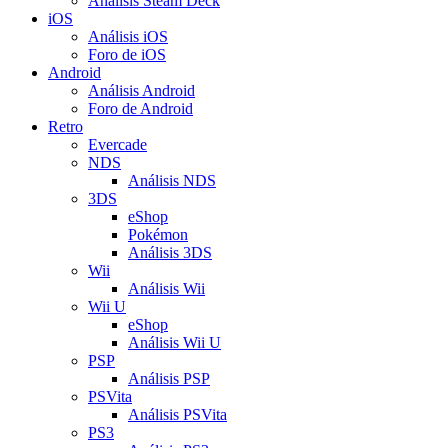
Análisis Steam Deck
iOS
Análisis iOS
Foro de iOS
Android
Análisis Android
Foro de Android
Retro
Evercade
NDS
Análisis NDS
3DS
eShop
Pokémon
Análisis 3DS
Wii
Análisis Wii
Wii U
eShop
Análisis Wii U
PSP
Análisis PSP
PSVita
Análisis PSVita
PS3