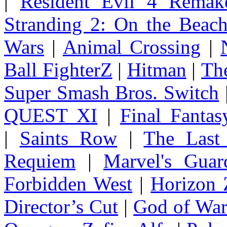
|
Resident Evil 4 Remak
Stranding 2: On the Beac
Wars
|
Animal Crossing
|
Ball FighterZ
|
Hitman
|
The
Super Smash Bros. Switch
QUEST XI
|
Final Fanta
|
Saints Row
|
The Last
Requiem
|
Marvel's Guar
Forbidden West
|
Horizon
Director’s Cut
|
God of Wa