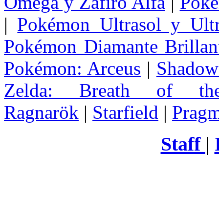
Omega y Zafiro Alfa
|
Poke
|
Pokémon Ultrasol y Ultr
Pokémon Diamante Brillant
Pokémon: Arceus
|
Shadow 
Zelda
: Breath of th
Ragnarök
|
Starfield
|
Pragm
Staff
|