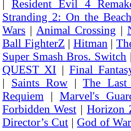
|
Resident Evil 4 Remak
Stranding 2: On the Beac
Wars
|
Animal Crossing
|
Ball FighterZ
|
Hitman
|
The
Super Smash Bros. Switch
QUEST XI
|
Final Fanta
|
Saints Row
|
The Last
Requiem
|
Marvel's Guar
Forbidden West
|
Horizon
Director’s Cut
|
God of Wa