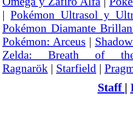
Omega y Zafiro Alfa
|
Poke
|
Pokémon Ultrasol y Ultr
Pokémon Diamante Brillant
Pokémon: Arceus
|
Shadow 
Zelda
: Breath of th
Ragnarök
|
Starfield
|
Pragm
Staff
|