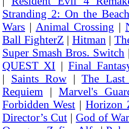
|
Resident Evil 4 Remak
Stranding 2: On the Beac
Wars
|
Animal Crossing
|
Ball FighterZ
|
Hitman
|
The
Super Smash Bros. Switch
QUEST XI
|
Final Fanta
|
Saints Row
|
The Last
Requiem
|
Marvel's Guar
Forbidden West
|
Horizon
Director’s Cut
|
God of Wa