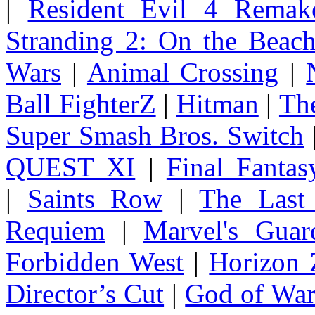
|
Resident Evil 4 Remak
Stranding 2: On the Beac
Wars
|
Animal Crossing
|
Ball FighterZ
|
Hitman
|
The
Super Smash Bros. Switch
QUEST XI
|
Final Fanta
|
Saints Row
|
The Last
Requiem
|
Marvel's Guar
Forbidden West
|
Horizon
Director’s Cut
|
God of Wa