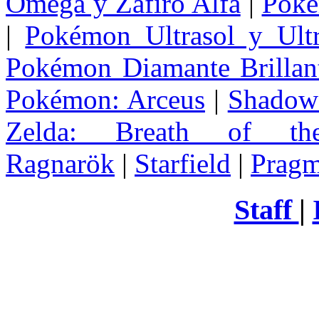
Omega y Zafiro Alfa
|
Poke
|
Pokémon Ultrasol y Ultr
Pokémon Diamante Brillant
Pokémon: Arceus
|
Shadow 
Zelda
: Breath of th
Ragnarök
|
Starfield
|
Pragm
Staff
|