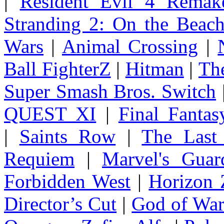
|
Resident Evil 4 Remak
Stranding 2: On the Beac
Wars
|
Animal Crossing
|
Ball FighterZ
|
Hitman
|
The
Super Smash Bros. Switch
QUEST XI
|
Final Fanta
|
Saints Row
|
The Last
Requiem
|
Marvel's Guar
Forbidden West
|
Horizon
Director’s Cut
|
God of Wa