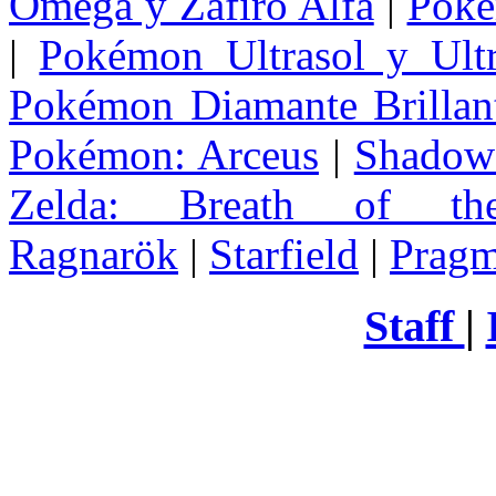
Omega y Zafiro Alfa
|
Poke
|
Pokémon Ultrasol y Ultr
Pokémon Diamante Brillant
Pokémon: Arceus
|
Shadow 
Zelda
: Breath of th
Ragnarök
|
Starfield
|
Pragm
Staff
|