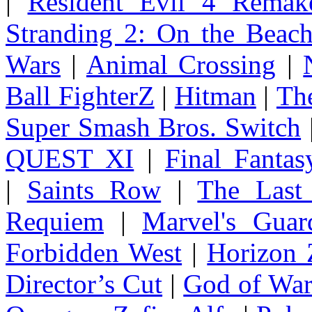
|
Resident Evil 4 Remak
Stranding 2: On the Beac
Wars
|
Animal Crossing
|
Ball FighterZ
|
Hitman
|
The
Super Smash Bros. Switch
QUEST XI
|
Final Fanta
|
Saints Row
|
The Last
Requiem
|
Marvel's Guar
Forbidden West
|
Horizon
Director’s Cut
|
God of Wa