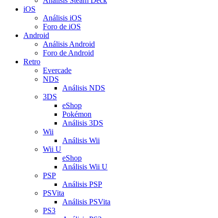
Análisis Steam Deck
iOS
Análisis iOS
Foro de iOS
Android
Análisis Android
Foro de Android
Retro
Evercade
NDS
Análisis NDS
3DS
eShop
Pokémon
Análisis 3DS
Wii
Análisis Wii
Wii U
eShop
Análisis Wii U
PSP
Análisis PSP
PSVita
Análisis PSVita
PS3