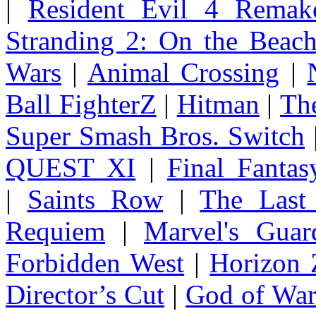
|
Resident Evil 4 Remak
Stranding 2: On the Beac
Wars
|
Animal Crossing
|
Ball FighterZ
|
Hitman
|
The
Super Smash Bros. Switch
QUEST XI
|
Final Fanta
|
Saints Row
|
The Last
Requiem
|
Marvel's Guar
Forbidden West
|
Horizon
Director’s Cut
|
God of Wa