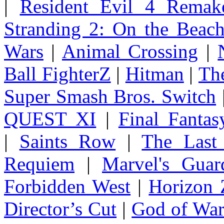
|
Resident Evil 4 Remak
Stranding 2: On the Beac
Wars
|
Animal Crossing
|
Ball FighterZ
|
Hitman
|
The
Super Smash Bros. Switch
QUEST XI
|
Final Fanta
|
Saints Row
|
The Last
Requiem
|
Marvel's Guar
Forbidden West
|
Horizon
Director’s Cut
|
God of Wa