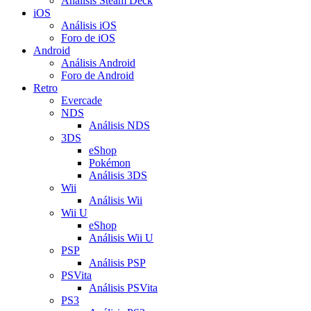
Análisis Steam Deck
iOS
Análisis iOS
Foro de iOS
Android
Análisis Android
Foro de Android
Retro
Evercade
NDS
Análisis NDS
3DS
eShop
Pokémon
Análisis 3DS
Wii
Análisis Wii
Wii U
eShop
Análisis Wii U
PSP
Análisis PSP
PSVita
Análisis PSVita
PS3