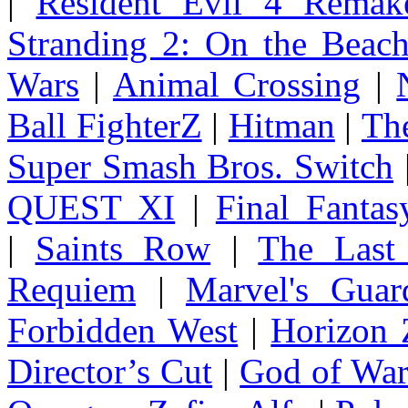
|
Resident Evil 4 Remak
Stranding 2: On the Beac
Wars
|
Animal Crossing
|
Ball FighterZ
|
Hitman
|
The
Super Smash Bros. Switch
QUEST XI
|
Final Fanta
|
Saints Row
|
The Last
Requiem
|
Marvel's Guar
Forbidden West
|
Horizon
Director’s Cut
|
God of Wa