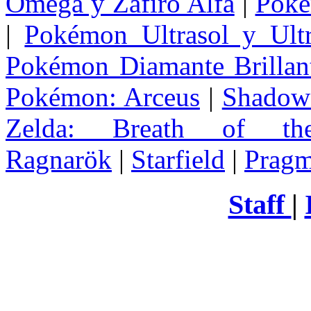
Omega y Zafiro Alfa
|
Poke
|
Pokémon Ultrasol y Ultr
Pokémon Diamante Brillant
Pokémon: Arceus
|
Shadow 
Zelda
: Breath of th
Ragnarök
|
Starfield
|
Pragm
Staff
|