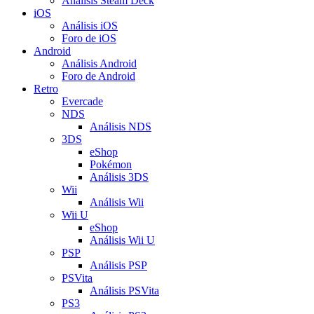
Análisis Steam Deck
iOS
Análisis iOS
Foro de iOS
Android
Análisis Android
Foro de Android
Retro
Evercade
NDS
Análisis NDS
3DS
eShop
Pokémon
Análisis 3DS
Wii
Análisis Wii
Wii U
eShop
Análisis Wii U
PSP
Análisis PSP
PSVita
Análisis PSVita
PS3