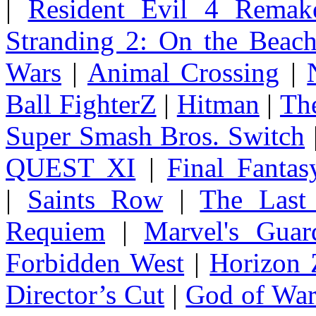
|
Resident Evil 4 Remak
Stranding 2: On the Beac
Wars
|
Animal Crossing
|
Ball FighterZ
|
Hitman
|
The
Super Smash Bros. Switch
QUEST XI
|
Final Fanta
|
Saints Row
|
The Last
Requiem
|
Marvel's Guar
Forbidden West
|
Horizon
Director’s Cut
|
God of Wa