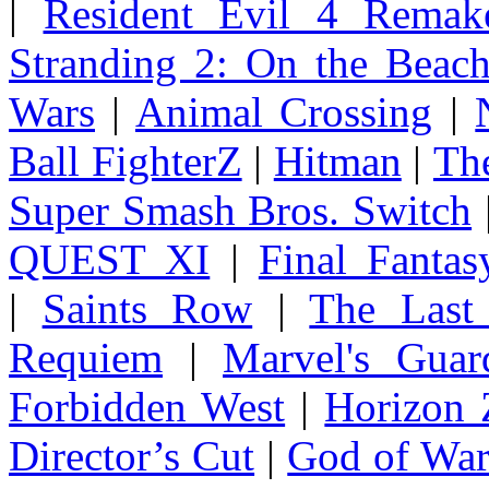
|
Resident Evil 4 Remak
Stranding 2: On the Beac
Wars
|
Animal Crossing
|
Ball FighterZ
|
Hitman
|
The
Super Smash Bros. Switch
QUEST XI
|
Final Fanta
|
Saints Row
|
The Last
Requiem
|
Marvel's Guar
Forbidden West
|
Horizon
Director’s Cut
|
God of Wa