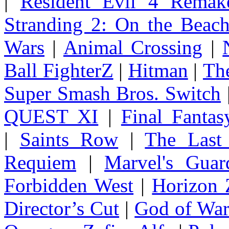
|
Resident Evil 4 Remak
Stranding 2: On the Beac
Wars
|
Animal Crossing
|
Ball FighterZ
|
Hitman
|
The
Super Smash Bros. Switch
QUEST XI
|
Final Fanta
|
Saints Row
|
The Last
Requiem
|
Marvel's Guar
Forbidden West
|
Horizon
Director’s Cut
|
God of Wa