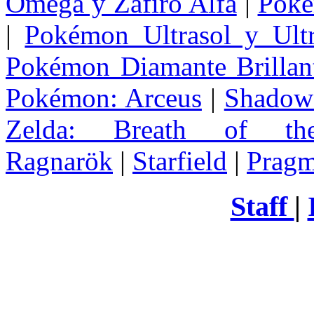
Omega y Zafiro Alfa
|
Poke
|
Pokémon Ultrasol y Ultr
Pokémon Diamante Brillant
Pokémon: Arceus
|
Shadow 
Zelda
: Breath of th
Ragnarök
|
Starfield
|
Pragm
Staff
|