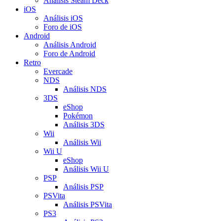
Análisis Steam Deck
iOS
Análisis iOS
Foro de iOS
Android
Análisis Android
Foro de Android
Retro
Evercade
NDS
Análisis NDS
3DS
eShop
Pokémon
Análisis 3DS
Wii
Análisis Wii
Wii U
eShop
Análisis Wii U
PSP
Análisis PSP
PSVita
Análisis PSVita
PS3