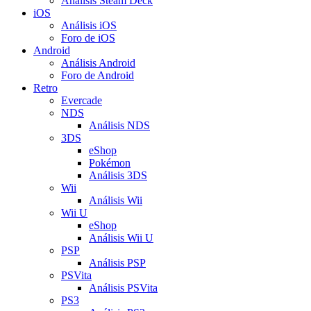
Análisis Steam Deck
iOS
Análisis iOS
Foro de iOS
Android
Análisis Android
Foro de Android
Retro
Evercade
NDS
Análisis NDS
3DS
eShop
Pokémon
Análisis 3DS
Wii
Análisis Wii
Wii U
eShop
Análisis Wii U
PSP
Análisis PSP
PSVita
Análisis PSVita
PS3