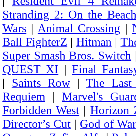
|
Resident Evil 4 Remak
Stranding 2: On the Beac
Wars
|
Animal Crossing
|
Ball FighterZ
|
Hitman
|
The
Super Smash Bros. Switch
QUEST XI
|
Final Fanta
|
Saints Row
|
The Last
Requiem
|
Marvel's Guar
Forbidden West
|
Horizon
Director’s Cut
|
God of Wa