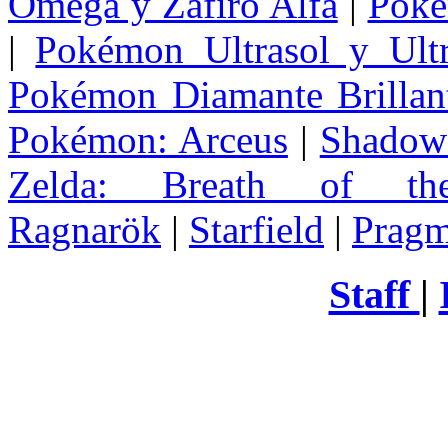
Omega y Zafiro Alfa
|
Poke
|
Pokémon Ultrasol y Ultr
Pokémon Diamante Brillant
Pokémon: Arceus
|
Shadow 
Zelda
: Breath of th
Ragnarök
|
Starfield
|
Pragm
Staff
|