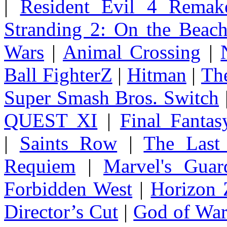
|
Resident Evil 4 Remak
Stranding 2: On the Beac
Wars
|
Animal Crossing
|
Ball FighterZ
|
Hitman
|
The
Super Smash Bros. Switch
QUEST XI
|
Final Fanta
|
Saints Row
|
The Last
Requiem
|
Marvel's Guar
Forbidden West
|
Horizon
Director’s Cut
|
God of Wa