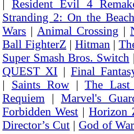
|
Resident Evil 4 Remak
Stranding 2: On the Beac
Wars
|
Animal Crossing
|
Ball FighterZ
|
Hitman
|
The
Super Smash Bros. Switch
QUEST XI
|
Final Fanta
|
Saints Row
|
The Last
Requiem
|
Marvel's Guar
Forbidden West
|
Horizon
Director’s Cut
|
God of Wa