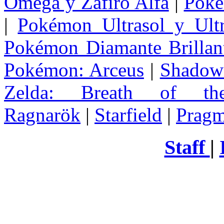
Omega y Zafiro Alfa
|
Poke
|
Pokémon Ultrasol y Ultr
Pokémon Diamante Brillant
Pokémon: Arceus
|
Shadow 
Zelda
: Breath of th
Ragnarök
|
Starfield
|
Pragm
Staff
|