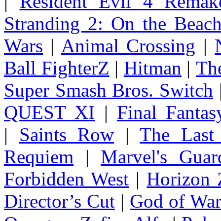
|
Resident Evil 4 Remak
Stranding 2: On the Beac
Wars
|
Animal Crossing
|
Ball FighterZ
|
Hitman
|
The
Super Smash Bros. Switch
QUEST XI
|
Final Fanta
|
Saints Row
|
The Last
Requiem
|
Marvel's Guar
Forbidden West
|
Horizon
Director’s Cut
|
God of Wa