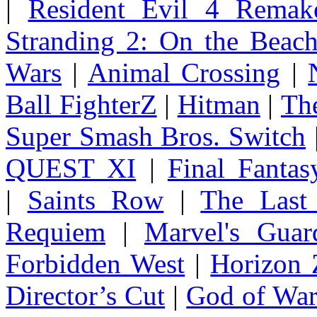
|
Resident Evil 4 Remak
Stranding 2: On the Beac
Wars
|
Animal Crossing
|
Ball FighterZ
|
Hitman
|
The
Super Smash Bros. Switch
QUEST XI
|
Final Fanta
|
Saints Row
|
The Last
Requiem
|
Marvel's Guar
Forbidden West
|
Horizon
Director’s Cut
|
God of Wa