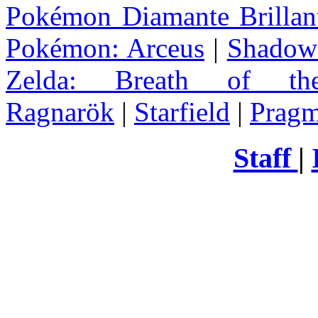
Pokémon Diamante Brillant
Pokémon: Arceus
|
Shadow 
Zelda
: Breath of th
Ragnarök
|
Starfield
|
Pragm
Staff
|