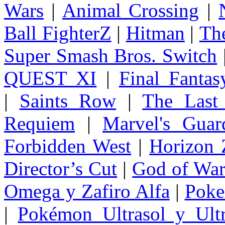
Wars
|
Animal Crossing
|
Ball FighterZ
|
Hitman
|
The
Super Smash Bros. Switch
QUEST XI
|
Final Fanta
|
Saints Row
|
The Last
Requiem
|
Marvel's Guar
Forbidden West
|
Horizon
Director’s Cut
|
God of Wa
Omega y Zafiro Alfa
|
Poke
|
Pokémon Ultrasol y Ultr