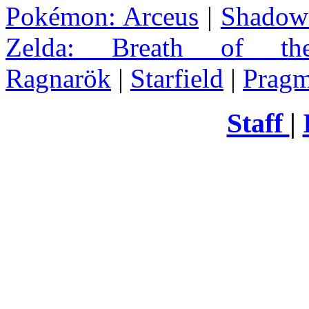
Pokémon: Arceus
|
Shadow 
Zelda
: Breath of th
Ragnarök
|
Starfield
|
Pragm
Staff
|