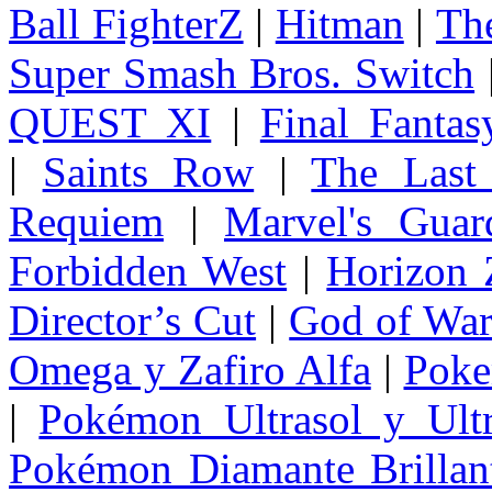
Ball FighterZ
|
Hitman
|
The
Super Smash Bros. Switch
QUEST XI
|
Final Fanta
|
Saints Row
|
The Last
Requiem
|
Marvel's Guar
Forbidden West
|
Horizon
Director’s Cut
|
God of Wa
Omega y Zafiro Alfa
|
Poke
|
Pokémon Ultrasol y Ultr
Pokémon Diamante Brillant