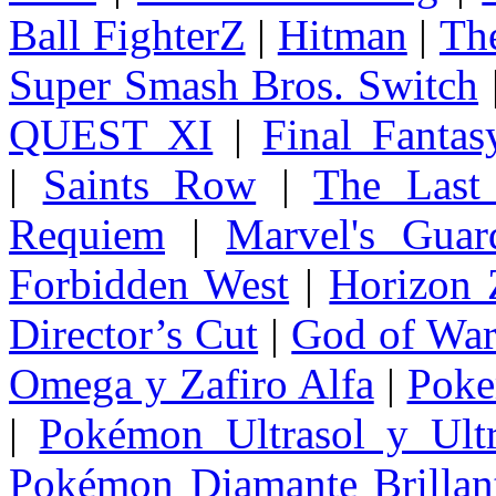
Ball FighterZ
|
Hitman
|
The
Super Smash Bros. Switch
QUEST XI
|
Final Fanta
|
Saints Row
|
The Last
Requiem
|
Marvel's Guar
Forbidden West
|
Horizon
Director’s Cut
|
God of Wa
Omega y Zafiro Alfa
|
Poke
|
Pokémon Ultrasol y Ultr
Pokémon Diamante Brillant