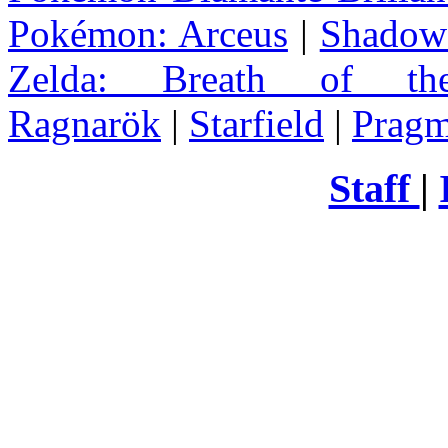
Pokémon: Arceus
|
Shadow 
Zelda
: Breath of th
Ragnarök
|
Starfield
|
Pragm
Staff
|