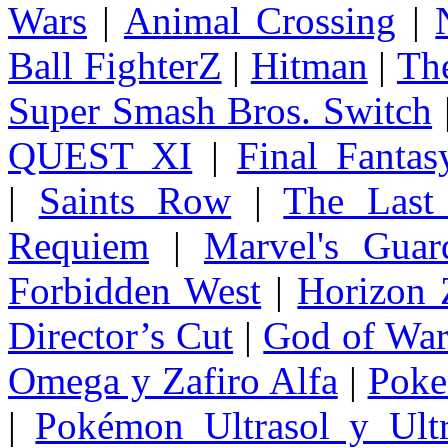
Wars
|
Animal Crossing
|
Ball FighterZ
|
Hitman
|
The
Super Smash Bros. Switch
QUEST XI
|
Final Fanta
|
Saints Row
|
The Last
Requiem
|
Marvel's Guar
Forbidden West
|
Horizon
Director’s Cut
|
God of Wa
Omega y Zafiro Alfa
|
Poke
|
Pokémon Ultrasol y Ultr