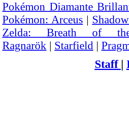
Pokémon Diamante Brillant
Pokémon: Arceus
|
Shadow 
Zelda
: Breath of th
Ragnarök
|
Starfield
|
Pragm
Staff
|