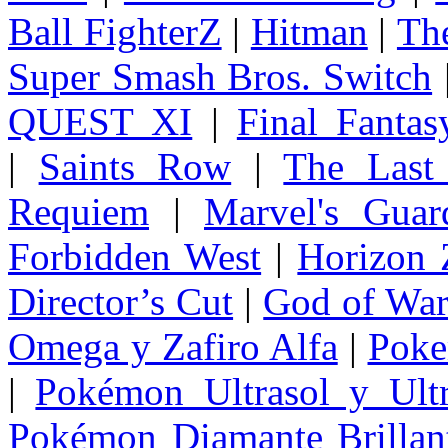
Ball FighterZ
|
Hitman
|
The
Super Smash Bros. Switch
QUEST XI
|
Final Fanta
|
Saints Row
|
The Last
Requiem
|
Marvel's Guar
Forbidden West
|
Horizon
Director’s Cut
|
God of Wa
Omega y Zafiro Alfa
|
Poke
|
Pokémon Ultrasol y Ultr
Pokémon Diamante Brillant