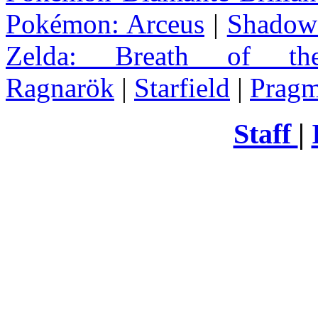
Pokémon: Arceus
|
Shadow 
Zelda
: Breath of th
Ragnarök
|
Starfield
|
Pragm
Staff
|