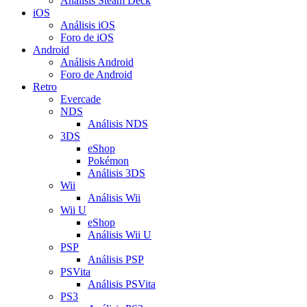
Análisis Steam Deck
iOS
Análisis iOS
Foro de iOS
Android
Análisis Android
Foro de Android
Retro
Evercade
NDS
Análisis NDS
3DS
eShop
Pokémon
Análisis 3DS
Wii
Análisis Wii
Wii U
eShop
Análisis Wii U
PSP
Análisis PSP
PSVita
Análisis PSVita
PS3