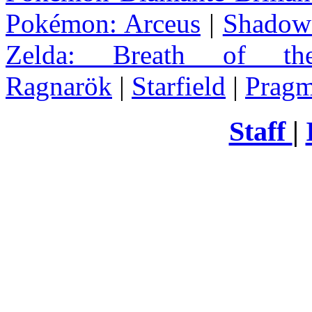
Pokémon: Arceus
|
Shadow 
Zelda
: Breath of th
Ragnarök
|
Starfield
|
Pragm
Staff
|