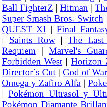
Ball FighterZ
|
Hitman
|
The
Super Smash Bros. Switch
QUEST XI
|
Final Fanta
|
Saints Row
|
The Last
Requiem
|
Marvel's Guar
Forbidden West
|
Horizon
Director’s Cut
|
God of Wa
Omega y Zafiro Alfa
|
Poke
|
Pokémon Ultrasol y Ultr
Pokémon Diamante Brillant