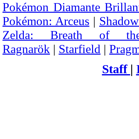
Pokémon Diamante Brillant
Pokémon: Arceus
|
Shadow 
Zelda
: Breath of th
Ragnarök
|
Starfield
|
Pragm
Staff
|