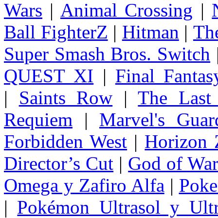
Wars
|
Animal Crossing
|
Ball FighterZ
|
Hitman
|
The
Super Smash Bros. Switch
QUEST XI
|
Final Fanta
|
Saints Row
|
The Last
Requiem
|
Marvel's Guar
Forbidden West
|
Horizon
Director’s Cut
|
God of Wa
Omega y Zafiro Alfa
|
Poke
|
Pokémon Ultrasol y Ultr