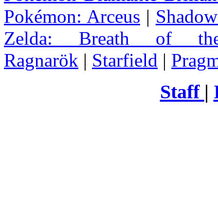
Pokémon: Arceus
|
Shadow 
Zelda
: Breath of th
Ragnarök
|
Starfield
|
Pragm
Staff
|