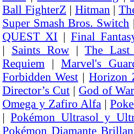
Ball FighterZ
|
Hitman
|
The
Super Smash Bros. Switch
QUEST XI
|
Final Fanta
|
Saints Row
|
The Last
Requiem
|
Marvel's Guar
Forbidden West
|
Horizon
Director’s Cut
|
God of Wa
Omega y Zafiro Alfa
|
Poke
|
Pokémon Ultrasol y Ultr
Pokémon Diamante Brillant