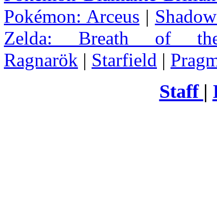
Pokémon: Arceus
|
Shadow 
Zelda
: Breath of th
Ragnarök
|
Starfield
|
Pragm
Staff
|