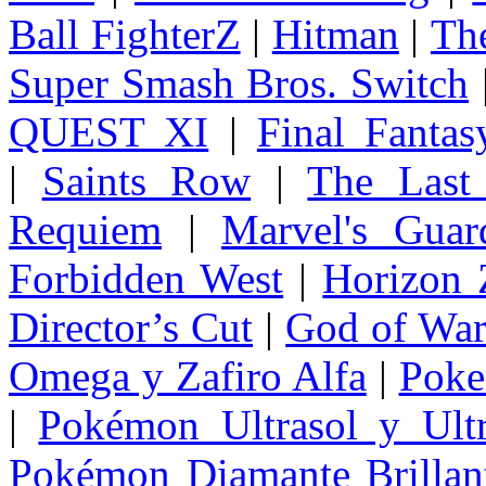
Ball FighterZ
|
Hitman
|
The
Super Smash Bros. Switch
QUEST XI
|
Final Fanta
|
Saints Row
|
The Last
Requiem
|
Marvel's Guar
Forbidden West
|
Horizon
Director’s Cut
|
God of Wa
Omega y Zafiro Alfa
|
Poke
|
Pokémon Ultrasol y Ultr
Pokémon Diamante Brillant