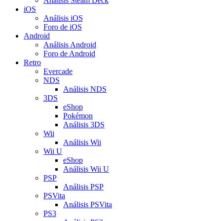
Análisis Steam Deck
iOS
Análisis iOS
Foro de iOS
Android
Análisis Android
Foro de Android
Retro
Evercade
NDS
Análisis NDS
3DS
eShop
Pokémon
Análisis 3DS
Wii
Análisis Wii
Wii U
eShop
Análisis Wii U
PSP
Análisis PSP
PSVita
Análisis PSVita
PS3