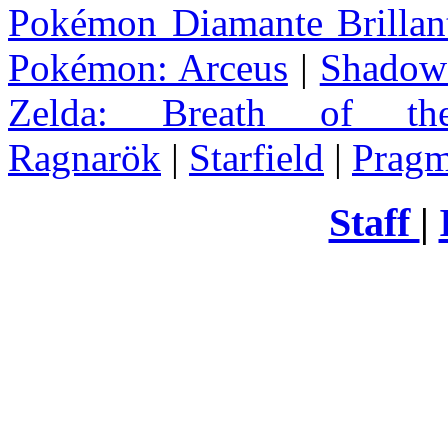
Pokémon Diamante Brillant
Pokémon: Arceus
|
Shadow 
Zelda
: Breath of th
Ragnarök
|
Starfield
|
Pragm
Staff
|