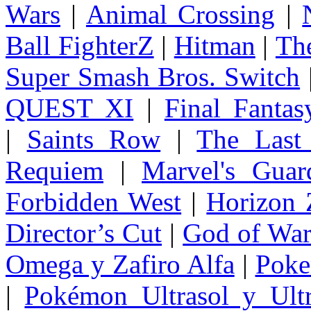
Wars
|
Animal Crossing
|
Ball FighterZ
|
Hitman
|
The
Super Smash Bros. Switch
QUEST XI
|
Final Fanta
|
Saints Row
|
The Last
Requiem
|
Marvel's Guar
Forbidden West
|
Horizon
Director’s Cut
|
God of Wa
Omega y Zafiro Alfa
|
Poke
|
Pokémon Ultrasol y Ultr