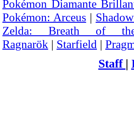
Pokémon Diamante Brillant
Pokémon: Arceus
|
Shadow 
Zelda
: Breath of th
Ragnarök
|
Starfield
|
Pragm
Staff
|