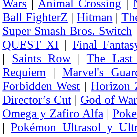
Wars
|
Animal Crossing
|
Ball FighterZ
|
Hitman
|
The
Super Smash Bros. Switch
QUEST XI
|
Final Fanta
|
Saints Row
|
The Last
Requiem
|
Marvel's Guar
Forbidden West
|
Horizon
Director’s Cut
|
God of Wa
Omega y Zafiro Alfa
|
Poke
|
Pokémon Ultrasol y Ultr