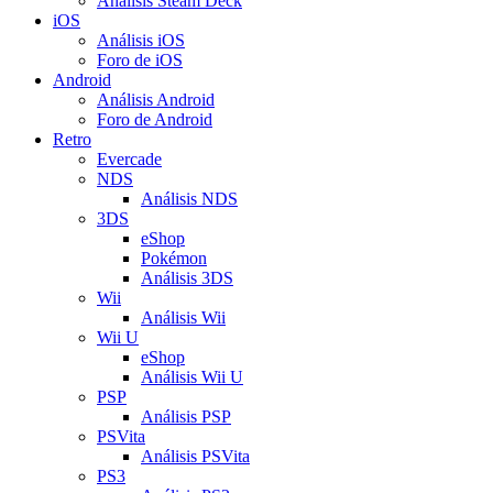
Análisis Steam Deck
iOS
Análisis iOS
Foro de iOS
Android
Análisis Android
Foro de Android
Retro
Evercade
NDS
Análisis NDS
3DS
eShop
Pokémon
Análisis 3DS
Wii
Análisis Wii
Wii U
eShop
Análisis Wii U
PSP
Análisis PSP
PSVita
Análisis PSVita
PS3