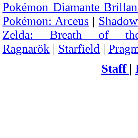
Pokémon Diamante Brillant
Pokémon: Arceus
|
Shadow 
Zelda
: Breath of th
Ragnarök
|
Starfield
|
Pragm
Staff
|