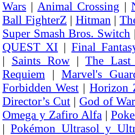
Wars
|
Animal Crossing
|
Ball FighterZ
|
Hitman
|
The
Super Smash Bros. Switch
QUEST XI
|
Final Fanta
|
Saints Row
|
The Last
Requiem
|
Marvel's Guar
Forbidden West
|
Horizon
Director’s Cut
|
God of Wa
Omega y Zafiro Alfa
|
Poke
|
Pokémon Ultrasol y Ultr