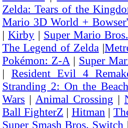
Zelda: Tears of the Kingd
Mario 3D World + Bowser'
|
Kirby
|
Super Mario Bros
The Legend of Zelda
|
Metr
Pokémon: Z-A
|
Super Mar
|
Resident Evil 4 Remak
Stranding 2: On the Beac
Wars
|
Animal Crossing
|
Ball FighterZ
|
Hitman
|
The
Super Smash Bros. Switch