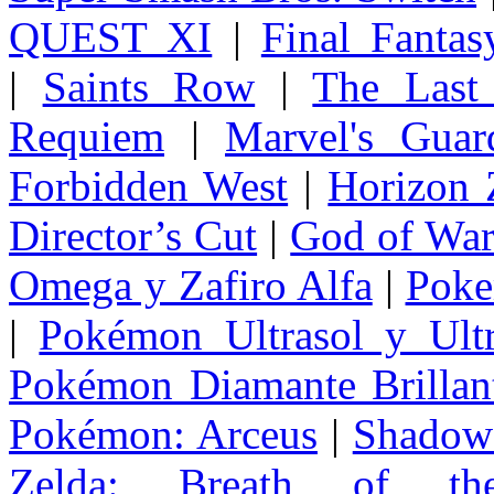
QUEST XI
|
Final Fanta
|
Saints Row
|
The Last
Requiem
|
Marvel's Guar
Forbidden West
|
Horizon
Director’s Cut
|
God of Wa
Omega y Zafiro Alfa
|
Poke
|
Pokémon Ultrasol y Ultr
Pokémon Diamante Brillant
Pokémon: Arceus
|
Shadow 
Zelda
: Breath of th