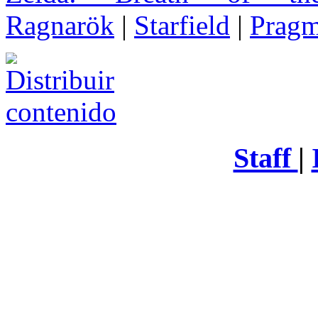
Ragnarök
|
Starfield
|
Pragm
Staff
|