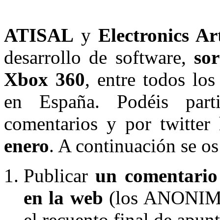
ATISAL
y
Electronics Ar
desarrollo de software,
so
Xbox 360
, entre todos lo
en España. Podéis part
comentarios y por twitter
enero
. A continuación se os
Publicar
un comentario 
en la web
(los ANONIMOS
el recuento final de apun