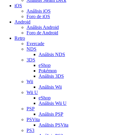
Análisis Steam Deck
iOS
Análisis iOS
Foro de iOS
Android
Análisis Android
Foro de Android
Retro
Evercade
NDS
Análisis NDS
3DS
eShop
Pokémon
Análisis 3DS
Wii
Análisis Wii
Wii U
eShop
Análisis Wii U
PSP
Análisis PSP
PSVita
Análisis PSVita
PS3