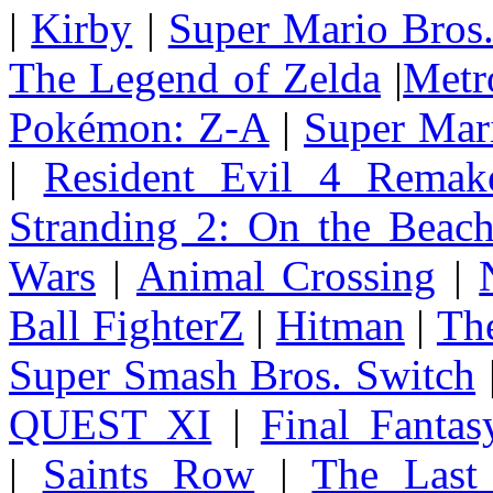
|
Kirby
|
Super Mario Bros
The Legend of Zelda
|
Metr
Pokémon: Z-A
|
Super Mar
|
Resident Evil 4 Remak
Stranding 2: On the Beac
Wars
|
Animal Crossing
|
Ball FighterZ
|
Hitman
|
The
Super Smash Bros. Switch
QUEST XI
|
Final Fanta
|
Saints Row
|
The Last