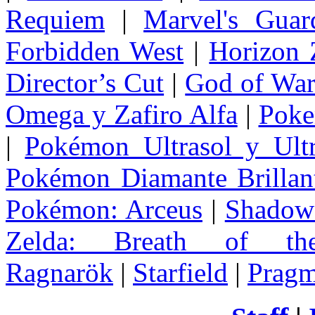
Requiem
|
Marvel's Guar
Forbidden West
|
Horizon
Director’s Cut
|
God of Wa
Omega y Zafiro Alfa
|
Poke
|
Pokémon Ultrasol y Ultr
Pokémon Diamante Brillant
Pokémon: Arceus
|
Shadow 
Zelda
: Breath of th
Ragnarök
|
Starfield
|
Pragm