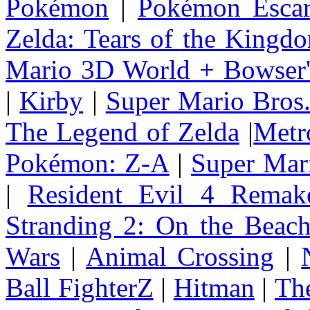
Pokémon
|
Pokémon Escar
Zelda: Tears of the Kingd
Mario 3D World + Bowser'
|
Kirby
|
Super Mario Bros
The Legend of Zelda
|
Metr
Pokémon: Z-A
|
Super Mar
|
Resident Evil 4 Remak
Stranding 2: On the Beac
Wars
|
Animal Crossing
|
Ball FighterZ
|
Hitman
|
The