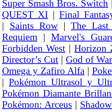
Super Smash Bros. Switch
QUEST XI
|
Final Fanta
|
Saints Row
|
The Last
Requiem
|
Marvel's Guar
Forbidden West
|
Horizon
Director’s Cut
|
God of Wa
Omega y Zafiro Alfa
|
Poke
|
Pokémon Ultrasol y Ultr
Pokémon Diamante Brillant
Pokémon: Arceus
|
Shadow 