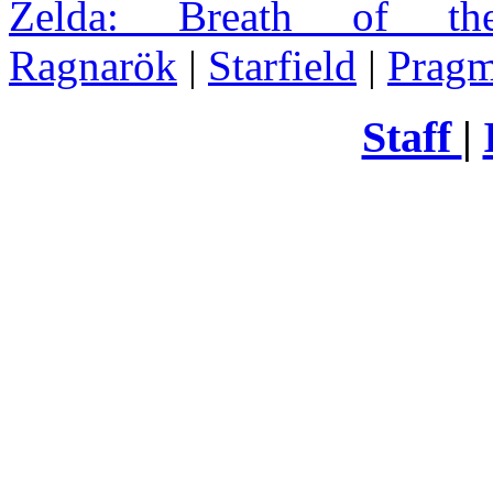
Zelda
: Breath of th
Ragnarök
|
Starfield
|
Pragm
Staff
|