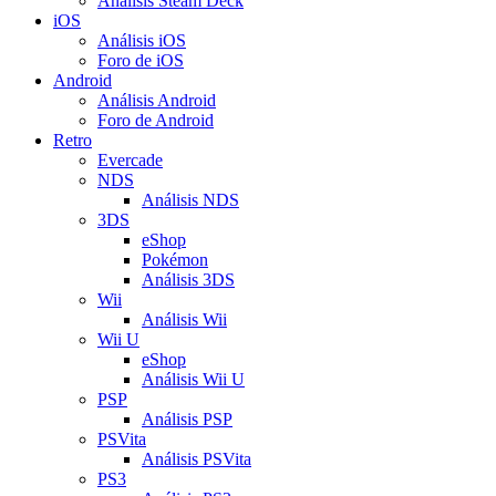
Análisis Steam Deck
iOS
Análisis iOS
Foro de iOS
Android
Análisis Android
Foro de Android
Retro
Evercade
NDS
Análisis NDS
3DS
eShop
Pokémon
Análisis 3DS
Wii
Análisis Wii
Wii U
eShop
Análisis Wii U
PSP
Análisis PSP
PSVita
Análisis PSVita
PS3