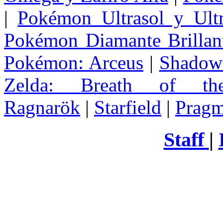
|
Pokémon Ultrasol y Ultr
Pokémon Diamante Brillant
Pokémon: Arceus
|
Shadow 
Zelda
: Breath of th
Ragnarök
|
Starfield
|
Pragm
Staff
|