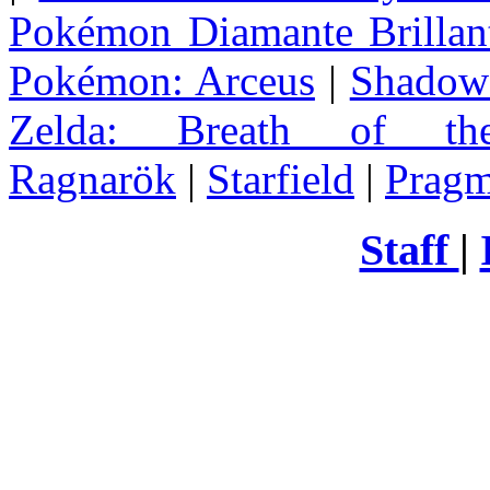
Pokémon Diamante Brillant
Pokémon: Arceus
|
Shadow 
Zelda
: Breath of th
Ragnarök
|
Starfield
|
Pragm
Staff
|