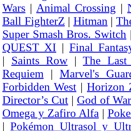
Wars
|
Animal Crossing
|
Ball FighterZ
|
Hitman
|
The
Super Smash Bros. Switch
QUEST XI
|
Final Fanta
|
Saints Row
|
The Last
Requiem
|
Marvel's Guar
Forbidden West
|
Horizon
Director’s Cut
|
God of Wa
Omega y Zafiro Alfa
|
Poke
|
Pokémon Ultrasol y Ultr