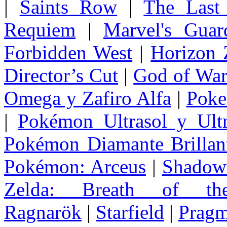
|
Saints Row
|
The Last
Requiem
|
Marvel's Guar
Forbidden West
|
Horizon
Director’s Cut
|
God of Wa
Omega y Zafiro Alfa
|
Poke
|
Pokémon Ultrasol y Ultr
Pokémon Diamante Brillant
Pokémon: Arceus
|
Shadow 
Zelda
: Breath of th
Ragnarök
|
Starfield
|
Pragm