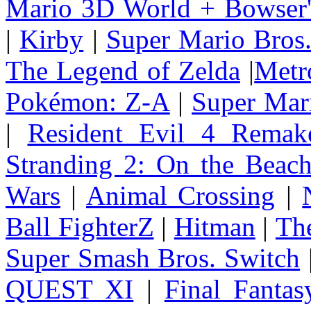
Mario 3D World + Bowser'
|
Kirby
|
Super Mario Bros
The Legend of Zelda
|
Metr
Pokémon: Z-A
|
Super Mar
|
Resident Evil 4 Remak
Stranding 2: On the Beac
Wars
|
Animal Crossing
|
Ball FighterZ
|
Hitman
|
The
Super Smash Bros. Switch
QUEST XI
|
Final Fanta